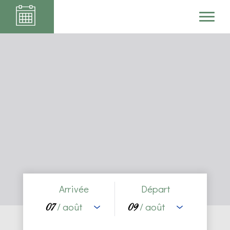
Maison Ungerer
Arrivée
Départ
/ août
/ août
07
09