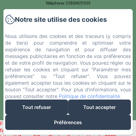
Téléphone: 0388805939
contact@maison-ungerer.com
Notre site utilise des cookies
Accueil
Nous utilisons des cookies et des traceurs (y compris
Chambres D'hôtes
de tiers) pour comprendre et optimiser votre
Gîtes
expérience de navigation et pour diffuser des
messages publicitaires en fonction de vos préférences
Les Environs
et de votre profil de navigation. Vous pouvez régler ou
Galerie Photos
refuser les cookies en cliquant sur "Paramétrer mes
préférences" ou "Tout refuser". Vous pouvez
Contact
également accepter tous les cookies en cliquant sur le
bouton "Tout accepter". Pour plus d'informations, vous
pouvez consulter notre
Politique de confidentialité
.
Tout refuser
Tout accepter
Préférences
Failed to load BookingEngine/index: Loading chunk 1322
failed. (missing: