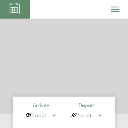
Maison Ungerer
Arrivée
Départ
/ août
/ août
08
10